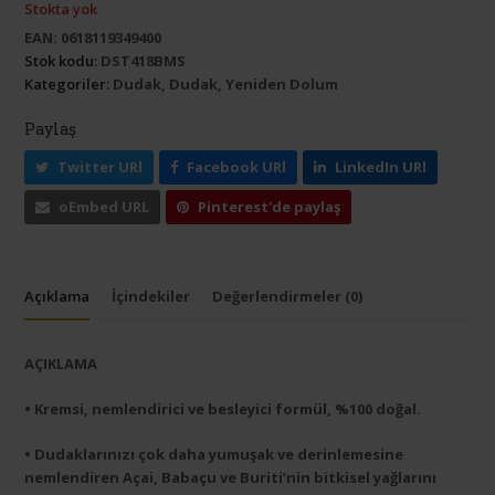
Stokta yok
EAN:
0618119349400
Stok kodu:
DST418BMS
Kategoriler:
Dudak
,
Dudak
,
Yeniden Dolum
Paylaş
Twitter URl
Facebook URl
LinkedIn URl
oEmbed URL
Pinterest'de paylaş
Açıklama
İçindekiler
Değerlendirmeler (0)
AÇIKLAMA
• Kremsi, nemlendirici ve besleyici formül, %100 doğal.
• Dudaklarınızı çok daha yumuşak ve derinlemesine
nemlendiren Açai, Babaçu ve Buriti’nin bitkisel yağlarını