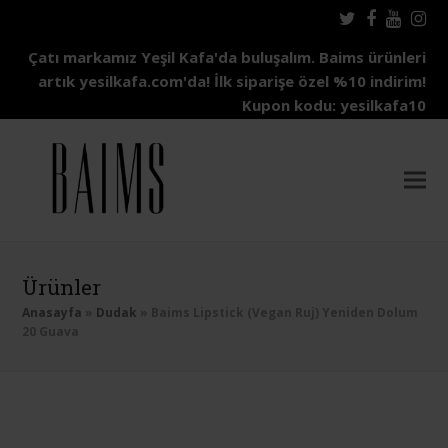
Twitter
Facebo
Yout
In
Çatı markamız Yeşil Kafa'da buluşalım. Baims ürünleri
artık yesilkafa.com'da! İlk siparişe özel %10 indirim!
Kupon kodu: yesilkafa10
Ürünler
Anasayfa
»
Dudak
»
Baims Lipstick (Vegan Ruj) Yeniden Dolum
20 Guava