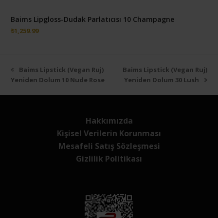
Baims Lipgloss-Dudak Parlatıcısı 10 Champagne
₺
1,259.99
Önceki
next
Baims Lipstick (Vegan Ruj)
Baims Lipstick (Vegan Ruj)
slayt:
post:
Yeniden Dolum 10 Nude Rose
Yeniden Dolum 30 Lush
Hakkımızda
Kişisel Verilerin Korunması
Mesafeli Satış Sözleşmesi
Gizlilik Politikası