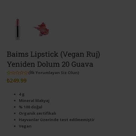
Baims Lipstick (Vegan Ruj)
Yeniden Dolum 20 Guava
(
İlk Yorumlayan Siz Olun
)
5
₺
249.99
üzerinden
0
oy
4 g
aldı
Mineral Makyaj
% 100 doğal
Organik sertifikalı
Hayvanlar üzerinde test edilmemiştir
Vegan