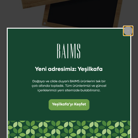
Baims Bamboo Pallette-Bambu Palet
₺
1,559.99