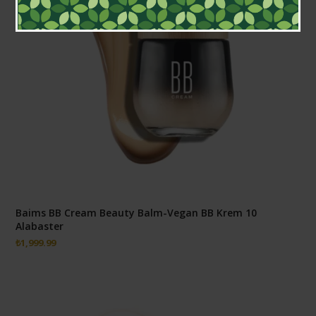
Baims BB Cream Beauty Balm-Vegan BB Krem 10
Alabaster
₺
1,999.99