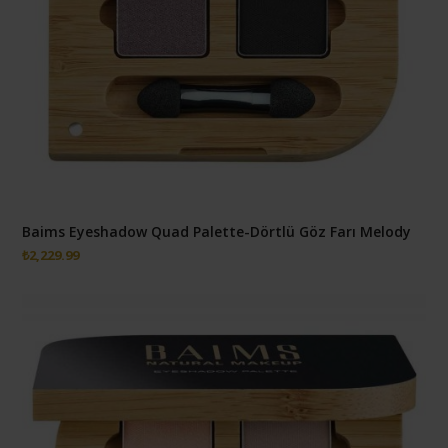
Baims Eyeshadow Quad Palette-Dörtlü Göz Farı Melody
₺
2,229.99