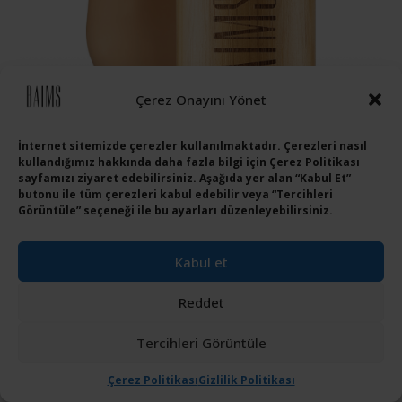
Çerez Onayını Yönet
İnternet sitemizde çerezler kullanılmaktadır. Çerezleri nasıl
kullandığımız hakkında daha fazla bilgi için Çerez Politikası
sayfamızı ziyaret edebilirsiniz. Aşağıda yer alan “Kabul Et”
butonu ile tüm çerezleri kabul edebilir veya “Tercihleri
Baims Fluid Foundation Excellent Skin-Likit Fondöten 40
Görüntüle” seçeneği ile bu ayarları düzenleyebilirsiniz.
Almond
₺
2,229.99
Kabul et
Reddet
Tercihleri Görüntüle
Çerez Politikası
Gizlilik Politikası