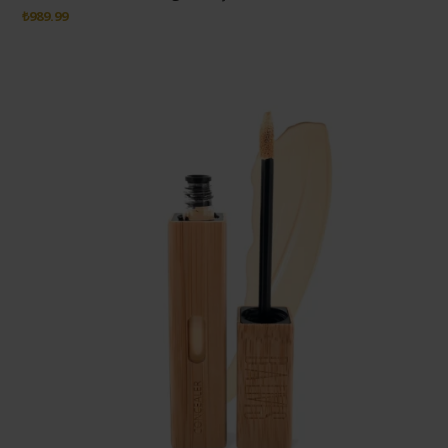
₺
989.99