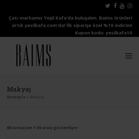
Twitter
Facebo
Yout
In
Çatı markamız Yeşil Kafa'da buluşalım. Baims ürünleri
artık yesilkafa.com'da! İlk siparişe özel %10 indirim!
Kupon kodu: yesilkafa10
Makyaj
Anasayfa
»
Makyaj
68 sonuçtan 1-50 arası gösteriliyor