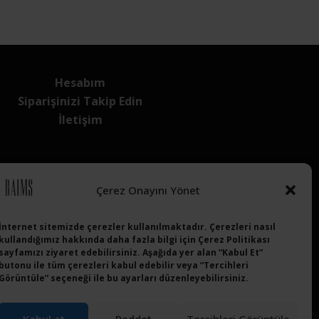
Hesabım
Siparişinizi Takip Edin
İletişim
Çerez Onayını Yönet
Sosyal Medya Hesaplarımız
İnternet sitemizde çerezler kullanılmaktadır. Çerezleri nasıl
kullandığımız hakkında daha fazla bilgi için Çerez Politikası
sayfamızı ziyaret edebilirsiniz. Aşağıda yer alan “Kabul Et”
Twitter
Facebook
Instagram
Youtube
butonu ile tüm çerezleri kabul edebilir veya “Tercihleri
Görüntüle” seçeneği ile bu ayarları düzenleyebilirsiniz.
Kabul et
Reddet
Tercihleri Görüntüle