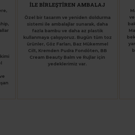
İLE BİRLEŞTİREN AMBALAJ
ere,
M
ve
Özel bir tasarım ve yeniden doldurma
hip,
bak
sistemi ile ambalajlar sunarak, daha
llar
Ma
fazla bambu ve daha az plastik
bek
kullanmaya çalışıyoruz. Bugün tüm toz
yan
ürünler, Göz Farları, Baz Mükemmel
b
Cilt, Kremden Pudra Fondöten, BB
ikimi
Cream Beauty Balm ve Rujlar için
l
yedeklerimiz var.
 ve
uşan