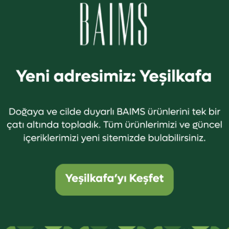
 dünyaya kendini adamış, yok
n yerine gezegenimizdeki
katkıda bulunabileceğimiz
vrupa’da zaten birçok ülkede
r vicdanla doğdu. Bizim için
ardan elde edilmeyen,
 ve toksik içerik içermeyen
am maddelerin kullanımına