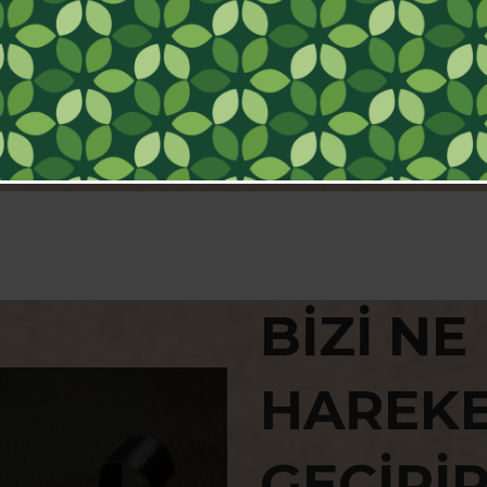
BİZİ NE
HAREK
GEÇİRİ