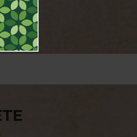
ETE
R