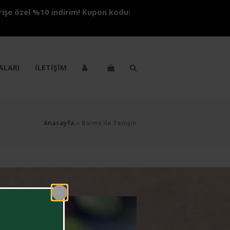
arişe özel %10 indirim! Kupon kodu:
ALARI
İLETİŞİM
Anasayfa
»
Baims ile Tanışın