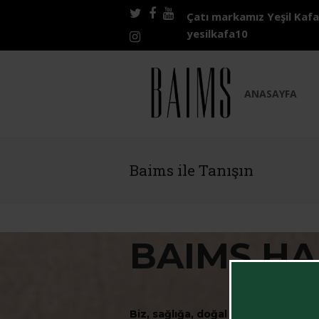
Twitter
Facebook
Youtube
Çatı markamız Yeşil Kafa'
yesilkafa10
Instagram
ANASAYFA
Baims ile Tanışın
BAIMS H
Biz, sağlığa, doğal kaynaklara ve h