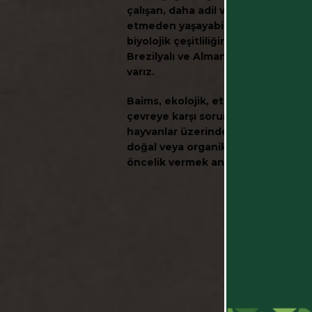
çalışan, daha adil ve daha etik bir
etmeden yaşayabileceğimiz, bunu
biyolojik çeşitliliğin korunmasına 
Brezilyalı ve Alman bir şirketiz. A
varız.
Baims, ekolojik, etik ve sorumlu bi
çevreye karşı sorumluluk, hayvanl
hayvanlar üzerinde test edilmeyen
doğal veya organik girdilerin ve h
öncelik vermek anlamına gelir.