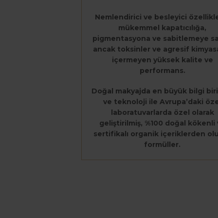
Nemlendirici ve besleyici özellikl
mükemmel kapatıcılığa,
pigmentasyona ve sabitlemeye sa
ancak toksinler ve agresif kimyasa
içermeyen yüksek kalite ve
performans.
Doğal makyajda en büyük bilgi bir
ve teknoloji ile Avrupa’daki öze
laboratuvarlarda özel olarak
geliştirilmiş, %100 doğal kökenli
sertifikalı organik içeriklerden ol
formüller.