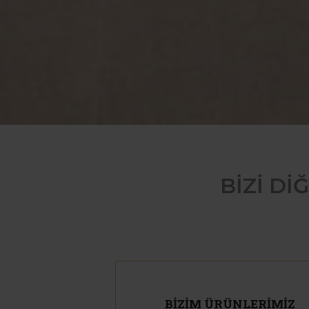
BİZİ
BİZİ D
DİĞERL
AYIRAN
NE?
BİZİM ÜRÜNLERİMİZ