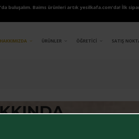
da buluşalım. Baims ürünleri artık yesilkafa.com'da! İlk sip
HAKKIMIZDA
ÜRÜNLER
ÖĞRETİCİ
SATIŞ NOKT
AKKINDA
ayvanlara tam bir saygıyla