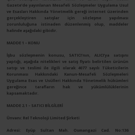
Gazete’de yayınlanan Mesafeli Sözleşmeler Uygulama Usul
ve Esasları Hakkında Yönetmelik gereği internet üzerinden
gerçekleştiren satışlar için sözleşme yapılması
zorunluluğuna istinaden düzenlenmiş olup, maddeler
halinde aşağıdaki gibidir.
MADDE 1 – KONU
İşbu sözleşmenin konusu, SATICI’nın, ALICI’ya satışını
yaptığı, aşağıda nitelikleri ve satış fiyatı belirtilen ürünün
satışı ve teslimi ile ilgili olarak 4077 sayılı Tüketicilerin
Korunması Hakkındaki Kanun-Mesafeli Sözleşmeleri
Uygulama Esas ve Usülleri Hakkında Yönetmelik hükümleri
gereğince tarafların hak ve yükümlülüklerinin
kapsamaktadır.
MADDE 2.1 – SATICI BİLGİLERİ
Ünvanı: Rel Teknoloji Limited Şirketi
Adresi: Eyüp Sultan Mah. Osmangazi Cad. No:136