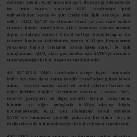
defaten ödenir. ALICI’nın kredi kartı ile yaptığı ödemelerde
ise, ürün tutarı, siparişin ALICI tarafından iptal
edilmesinden sonra 14 gün içerisinde ilgili bankaya iade
edilir. ALICI, SATICI tarafından kredi kartına iade edilen
tutarın banka tarafından ALICI hesabına yansıtılmasına
ilişkin ortalama sürecin 2 ile 3 haftayı bulabileceğini, bu
tutarın bankaya iadesinden sonra ALICI’nın hesaplarına
yansıması halinin tamamen banka işlem süreci ile ilgili
olduğundan, ALICI, olası gecikmeler için SATICI’yı sorumlu
tutamayacağını kabul, beyan ve taahhüt eder.
4.9. SATICININ, ALICI tarafından siteye kayıt formunda
belirtilen veya daha sonra kendisi tarafından güncellenen
adresi, e-posta adresi, sabit ve mobil telefon hatları ve
diğer iletişim bilgileri üzerinden mektup, e-posta, SMS,
telefon görüşmesi ve diğer yollarla iletişim, pazarlama,
bildirim ve diğer amaçlarla ALICI’ya ulaşma hakkı
bulunmaktadır. ALICI, işbu sözleşmeyi kabul etmekle
SATICI’nın kendisine yönelik yukarıda belirtilen iletişim
faaliyetlerinde bulunabileceğini kabul ve beyan etmektedir.
4.10. ALICI, sözleşme konusu mal/hizmeti teslim almadan