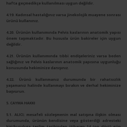
hafta geçmedikçe kullanılması uygun değildir.
4.19. Kadınsal hastalığınız varsa jinekolojik muayene sonrası
ürünü kullanınız.
4.20. Ürünün kullanımında Pelvis kaslarının anatomik yapısı
önem taşımaktadır. Bu hususla ürün bakireler için uygun
değildir.
4.21. Ürünün kullanımında tıbbi endişeleriniz varsa beden
sağlığınız ve Pelvis kaslarının anatomik yapısına uygunluğu
konusunda hekiminize danışınız.
4.22. Ürünü kullanmanız durumunda bir rahatsızlık
yaşamanız halinde kullanmayı bırakın ve derhal hekiminize
başvurun.
5. CAYMA HAKKI
5.1. ALICI; mesafeli sözleşmenin mal satışına ilişkin olması
durumunda, ürünün kendisine veya gösterdiği adresteki
kişi/kuruluşa teslim tarihinden itibaren 14 (on dört) gün