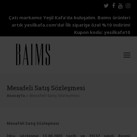
Twitter
Facebo
Yout
In
Çatı markamız Yeşil Kafa'da buluşalım. Baims ürünleri
artık yesilkafa.com'da! İlk siparişe özel %10 indirim!
Kupon kodu: yesilkafa10
Mesafeli Satış Sözleşmesi
Anasayfa
»
Mesafeli Satış Sözleşmesi
Mesafeli Satış Sözleşmesi
İşbu sözleşme 13.06.2003 tarih ve 25137 sayılı Resmi