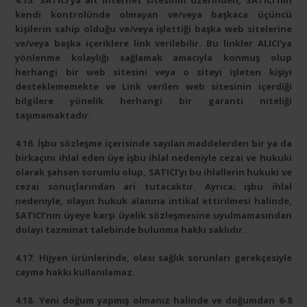
4.15. SATICI’ya ait internet sitesinin üzerinden, SATICI’nın
kendi kontrolünde olmayan ve/veya başkaca üçüncü
kişilerin sahip olduğu ve/veya işlettiği başka web sitelerine
ve/veya başka içeriklere link verilebilir. Bu linkler ALICI’ya
yönlenme kolaylığı sağlamak amacıyla konmuş olup
herhangi bir web sitesini veya o siteyi işleten kişiyi
desteklememekte ve Link verilen web sitesinin içerdiği
bilgilere yönelik herhangi bir garanti niteliği
taşımamaktadır.
4.16. İşbu sözleşme içerisinde sayılan maddelerden bir ya da
birkaçını ihlal eden üye işbu ihlal nedeniyle cezai ve hukuki
olarak şahsen sorumlu olup, SATICI’yı bu ihlallerin hukuki ve
cezai sonuçlarından ari tutacaktır. Ayrıca; işbu ihlal
nedeniyle, olayın hukuk alanına intikal ettirilmesi halinde,
SATICI’nın üyeye karşı üyelik sözleşmesine uyulmamasından
dolayı tazminat talebinde bulunma hakkı saklıdır.
4.17. Hijyen ürünlerinde, olası sağlık sorunları gerekçesiyle
cayma hakkı kullanılamaz.
4.18. Yeni doğum yapmış olmanız halinde ve doğumdan 6-8