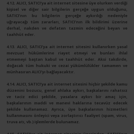
4.12. ALICI, SATICI’ya ait internet sitesine üye olurken verdiği
kişisel ve diğer sair bilgilerin gerçeğe uygun olduğunu,
SATICI’nın bu bilgilerin gerçeğe aykırılığı nedeniyle
uğrayacağı tüm zararları, SATICI’nın ilk bildirimi üzerine
derhal, nakden ve defaten tazmin edeceğini beyan ve
taahhüt eder.
4.13. ALICI, SATICI’ya ait internet sitesini kullanırken yasal
mevzuat hükümlerine riayet etmeyi ve bunları ihlal
etmemeyi baştan kabul ve taahhüt eder. Aksi takdirde,
doğacak tüm hukuki ve cezai yükümlülükler tamamen ve
münhasıran ALICI’yı bağlayacaktır.
4.14. ALICI, SATICI’ya ait internet sitesini hiçbir şekilde kamu
düzenini bozucu, genel ahlaka aykırı, başkalarını rahatsız
ve taciz edici şekilde, yasalara aykırı bir amaç için,
başkalarının maddi ve manevi haklarına tecavüz edecek
şekilde kullanamaz. Ayrıca, üye başkalarının hizmetleri
kullanmasını önleyici veya zorlaştırıcı faaliyet (spam, virus,
truva atı, vb.) işlemlerde bulunamaz.