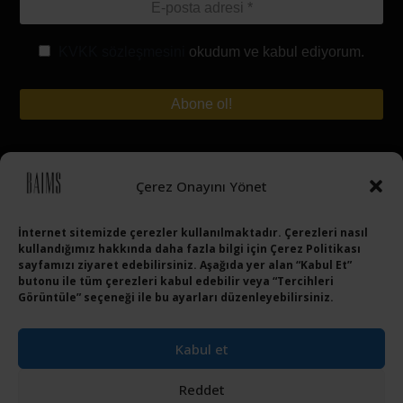
KVKK sözleşmesini
okudum ve kabul ediyorum.
Hesabım
Çerez Onayını Yönet
Siparişinizi Takip Edin
İletişim
İnternet sitemizde çerezler kullanılmaktadır. Çerezleri nasıl
kullandığımız hakkında daha fazla bilgi için Çerez Politikası
sayfamızı ziyaret edebilirsiniz. Aşağıda yer alan “Kabul Et”
butonu ile tüm çerezleri kabul edebilir veya “Tercihleri
Görüntüle” seçeneği ile bu ayarları düzenleyebilirsiniz.
Sosyal Medya Hesaplarımız
Kabul et
Twitter
Facebook
Instagram
Youtube
Reddet