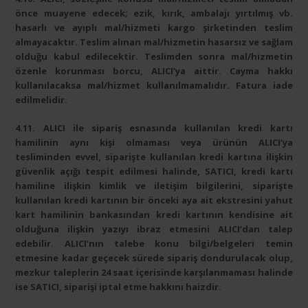
önce muayene edecek; ezik, kırık, ambalajı yırtılmış vb.
hasarlı ve ayıplı mal/hizmeti kargo şirketinden teslim
almayacaktır. Teslim alınan mal/hizmetin hasarsız ve sağlam
olduğu kabul edilecektir. Teslimden sonra mal/hizmetin
özenle korunması borcu, ALICI’ya aittir. Cayma hakkı
kullanılacaksa mal/hizmet kullanılmamalıdır. Fatura iade
edilmelidir.
4.11. ALICI ile sipariş esnasında kullanılan kredi kartı
hamilinin aynı kişi olmaması veya ürünün ALICI’ya
tesliminden evvel, siparişte kullanılan kredi kartına ilişkin
güvenlik açığı tespit edilmesi halinde, SATICI, kredi kartı
hamiline ilişkin kimlik ve iletişim bilgilerini, siparişte
kullanılan kredi kartının bir önceki aya ait ekstresini yahut
kart hamilinin bankasından kredi kartının kendisine ait
olduğuna ilişkin yazıyı ibraz etmesini ALICI’dan talep
edebilir. ALICI’nın talebe konu bilgi/belgeleri temin
etmesine kadar geçecek sürede sipariş dondurulacak olup,
mezkur taleplerin 24 saat içerisinde karşılanmaması halinde
ise SATICI, siparişi iptal etme hakkını haizdir.