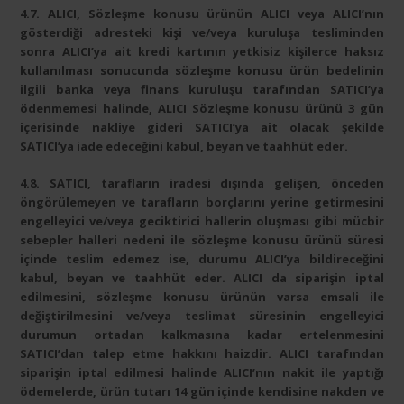
4.7. ALICI, Sözleşme konusu ürünün ALICI veya ALICI’nın
gösterdiği adresteki kişi ve/veya kuruluşa tesliminden
sonra ALICI’ya ait kredi kartının yetkisiz kişilerce haksız
kullanılması sonucunda sözleşme konusu ürün bedelinin
ilgili banka veya finans kuruluşu tarafından SATICI’ya
ödenmemesi halinde, ALICI Sözleşme konusu ürünü 3 gün
içerisinde nakliye gideri SATICI’ya ait olacak şekilde
SATICI’ya iade edeceğini kabul, beyan ve taahhüt eder.
4.8. SATICI, tarafların iradesi dışında gelişen, önceden
öngörülemeyen ve tarafların borçlarını yerine getirmesini
engelleyici ve/veya geciktirici hallerin oluşması gibi mücbir
sebepler halleri nedeni ile sözleşme konusu ürünü süresi
içinde teslim edemez ise, durumu ALICI’ya bildireceğini
kabul, beyan ve taahhüt eder. ALICI da siparişin iptal
edilmesini, sözleşme konusu ürünün varsa emsali ile
değiştirilmesini ve/veya teslimat süresinin engelleyici
durumun ortadan kalkmasına kadar ertelenmesini
SATICI’dan talep etme hakkını haizdir. ALICI tarafından
siparişin iptal edilmesi halinde ALICI’nın nakit ile yaptığı
ödemelerde, ürün tutarı 14 gün içinde kendisine nakden ve