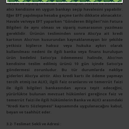
havale ile sipariş imkanları sunulmuştur. Havale ile ödemede
alıcı kendisine en uygun bankayı seçip havalesini yapabilir.
Eğer EFT yapılmışsa hesaba geçme tarihi dikkate alınacaktır.
Havale ve/veya EFT yaparken “Gönderen Bilgileri”nin Fatura
Bilgileri ile aynı olması ve sipariş numarasının yazılması
gereklidir. Ürünün tesliminden sonra Alıcı’ya ait kredi
kartının Alıcı’nın kusurundan kaynaklanmayan bir şekilde
yetkisiz kişilerce haksız veya hukuka aykırı olarak
kullanılması nedeni ile ilgili banka veya finans kuruluşun
ürün bedelini Satıcı’ya ödememesi halinde, Alıcı’nın
kendisine teslim edilmiş ürünü 10 gün içinde Satıcı’ya
göndermesi zorunludur. Bu tür durumlarda nakliye
giderleri Alıcı’ya aittir. Alıcı kredi kartı ile ödeme yapmayı
tercih etmiş ise ALICI, ilgili faiz oranlarını ve temerrüt faizi
ile ilgili bilgileri bankasından ayrıca teyit edeceğini,
yürürlükte bulunan mevzuat hükümleri gereğince faiz ve
temerrüt faizi ile ilgili hükümlerin Banka ve ALICI arasındaki
“Kredi Kartı Sözleşmesi” kapsamında uygulanacağını kabul,
beyan ve taahhüt eder.
3.2- Teslimat Sekli ve Adresi :