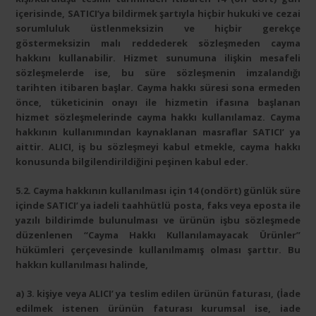
içerisinde, SATICI’ya bildirmek şartıyla hiçbir hukuki ve cezai
sorumluluk üstlenmeksizin ve hiçbir gerekçe
göstermeksizin malı reddederek sözleşmeden cayma
hakkını kullanabilir. Hizmet sunumuna ilişkin mesafeli
sözleşmelerde ise, bu süre sözleşmenin imzalandığı
tarihten itibaren başlar. Cayma hakkı süresi sona ermeden
önce, tüketicinin onayı ile hizmetin ifasına başlanan
hizmet sözleşmelerinde cayma hakkı kullanılamaz. Cayma
hakkının kullanımından kaynaklanan masraflar SATICI’ ya
aittir. ALICI, iş bu sözleşmeyi kabul etmekle, cayma hakkı
konusunda bilgilendirildiğini peşinen kabul eder.
5.2. Cayma hakkının kullanılması için 14 (ondört) günlük süre
içinde SATICI’ ya iadeli taahhütlü posta, faks veya eposta ile
yazılı bildirimde bulunulması ve ürünün işbu sözleşmede
düzenlenen “Cayma Hakkı Kullanılamayacak Ürünler”
hükümleri çerçevesinde kullanılmamış olması şarttır. Bu
hakkın kullanılması halinde,
a) 3. kişiye veya ALICI’ ya teslim edilen ürünün faturası, (İade
edilmek istenen ürünün faturası kurumsal ise, iade