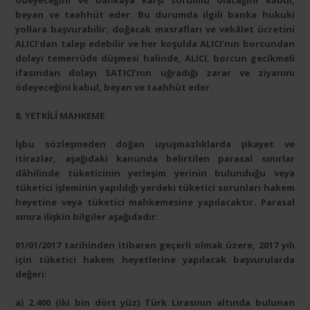
ödeyeceğini ve bankaya karşı sorumlu olacağını kabul,
beyan ve taahhüt eder. Bu durumda ilgili banka hukuki
yollara başvurabilir; doğacak masrafları ve vekâlet ücretini
ALICI’dan talep edebilir ve her koşulda ALICI’nın borcundan
dolayı temerrüde düşmesi halinde, ALICI, borcun gecikmeli
ifasından dolayı SATICI’nın uğradığı zarar ve ziyanını
ödeyeceğini kabul, beyan ve taahhüt eder.
8. YETKİLİ MAHKEME
İşbu sözleşmeden doğan uyuşmazlıklarda şikayet ve
itirazlar, aşağıdaki kanunda belirtilen parasal sınırlar
dâhilinde tüketicinin yerleşim yerinin bulunduğu veya
tüketici işleminin yapıldığı yerdeki tüketici sorunları hakem
heyetine veya tüketici mahkemesine yapılacaktır. Parasal
sınıra ilişkin bilgiler aşağıdadır:
01/01/2017 tarihinden itibaren geçerli olmak üzere, 2017 yılı
için tüketici hakem heyetlerine yapılacak başvurularda
değeri:
a) 2.400 (iki bin dört yüz) Türk Lirasının altında bulunan