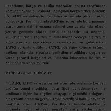
Paketleme, kargo ve teslim masrafları SATICI tarafından
karşılanmaktadır. Teslimat , anlaşmalı kargo şirketi aracılığı
ile, ALICI’nin yukarıda belirtilen adresinde elden teslim
edilecektir. Teslim anında ALICI’nin adresinde bulunmaması
durumunda dahi Firmamız edimini tam ve eksiksiz olarak
yerine getirmiş olarak kabul edilecektir. Bu nedenle,
ALICI’nın ürünü geç teslim almasından ve/veya hiç teslim
almamasından kaynaklanan zararlardan ve giderlerden
SATICI sorumlu değildir. SATICI, sözleşme konusu ürünün
sağlam, eksiksiz, siparişte belirtilen niteliklere uygun ve
varsa garanti belgeleri ve kullanım kılavuzları ile teslim
edilmesinden sorumludur.
MADDE 4 – GENEL HÜKÜMLER
4.1. ALICI, SATICI’ya ait internet sitesinde sözleşme konusu
ürünün temel nitelikleri, satış fiyatı ve ödeme şekli ile
teslimata ilişkin ön bilgileri okuyup, bilgi sahibi olduğunu,
elektronik ortamda gerekli teyidi verdiğini kabul, beyan ve
taahhüt eder. ALICI’nın; Ön Bilgilendirmeyi elektronik
ortamda teyit etmesi, mesafeli satış sözleşmesinin