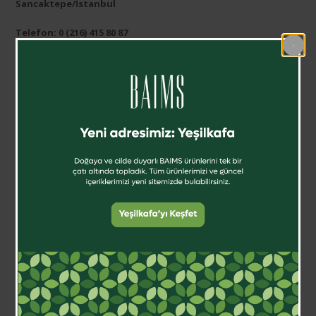
Sancaktepe/İstanbul
Telefon: 0 (216) 415 80 87
E-mail: rel@rel.com.tr
MADDE 2.2 – ALICI BİLGİLERİ
Müşteri olarak www.veganmakyaj.com alışveriş sitesine üye
olan kişinin, üye olurken kullanılan adres ve iletişim bilgileri
esas alınır.
MADDE 3 – SÖZLEŞME KONUSU ÜRÜN BİLGİLERİ
Malın / Ürünün / Hizmetin türü, miktarı, marka/modeli,
rengi, adedi, satış bedeli, ödeme şekli, siparişin sonlandığı
andaki bilgilerden oluşmaktadır.
3.1- Ödeme Şekli :
https://www.veganmakyaj.com ‘da, internet ortamında
kredi kartı bilgilerini kullanmak istemeyen alıcılara nakit