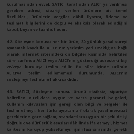
kurulmasından evvel, SATICI tarafından ALICI’ ya verilmesi
gereken adresi, siparişi verilen ürünlere ait temel
özellikleri, ürünlerin vergiler dâhil fiyatını, ödeme ve
teslimat bilgilerini de doğru ve eksiksiz olarak edindiğini
kabul, beyan ve taahhüt eder.
4.2. Sözleşme konusu her bir ürün, 30 günlük yasal süreyi
aşmamak kaydı ile ALICI’ nın yerleşim yeri uzaklığına bağlı
olarak internet sitesindeki ön bilgiler kısmında belirtilen
süre zarfında ALICI veya ALICI’nın gösterdiği adresteki kişi
ve/veya kuruluşa teslim edilir. Bu süre içinde ürünün
ALICI’ya teslim edilememesi durumunda, ALICI’nın
sözleşmeyi feshetme hakkı saklıdır.
4.3. SATICI, Sözleşme konusu ürünü eksiksiz, siparişte
belirtilen niteliklere uygun ve varsa garanti belgeleri,
kullanım kılavuzları işin gereği olan bilgi ve belgeler ile
teslim etmeyi, her türlü ayıptan arî olarak yasal mevzuat
gereklerine göre sağlam, standartlara uygun bir şekilde işi
doğruluk ve dürüstlük esasları dâhilinde ifa etmeyi, hizmet
kalitesini koruyup yükseltmeyi, işin ifası sırasında gerekli