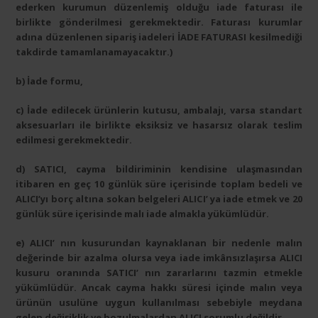
ederken kurumun düzenlemiş olduğu iade faturası ile
birlikte gönderilmesi gerekmektedir. Faturası kurumlar
adına düzenlenen sipariş iadeleri İADE FATURASI kesilmediği
takdirde tamamlanamayacaktır.)
b) İade formu,
c) İade edilecek ürünlerin kutusu, ambalajı, varsa standart
aksesuarları ile birlikte eksiksiz ve hasarsız olarak teslim
edilmesi gerekmektedir.
d) SATICI, cayma bildiriminin kendisine ulaşmasından
itibaren en geç 10 günlük süre içerisinde toplam bedeli ve
ALICI’yı borç altına sokan belgeleri ALICI’ ya iade etmek ve 20
günlük süre içerisinde malı iade almakla yükümlüdür.
e) ALICI’ nın kusurundan kaynaklanan bir nedenle malın
değerinde bir azalma olursa veya iade imkânsızlaşırsa ALICI
kusuru oranında SATICI’ nın zararlarını tazmin etmekle
yükümlüdür. Ancak cayma hakkı süresi içinde malın veya
ürünün usulüne uygun kullanılması sebebiyle meydana
gelen değişiklik ve bozulmalardan ALICI sorumlu değildir.