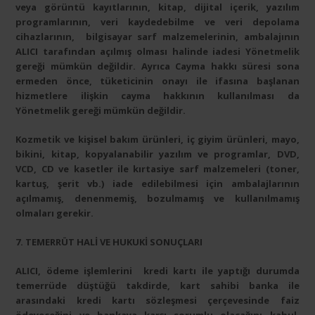
veya görüntü kayıtlarının, kitap, dijital içerik, yazılım
programlarının, veri kaydedebilme ve veri depolama
cihazlarının, bilgisayar sarf malzemelerinin, ambalajının
ALICI tarafından açılmış olması halinde iadesi Yönetmelik
gereği mümkün değildir. Ayrıca Cayma hakkı süresi sona
ermeden önce, tüketicinin onayı ile ifasına başlanan
hizmetlere ilişkin cayma hakkının kullanılması da
Yönetmelik gereği mümkün değildir.
Kozmetik ve kişisel bakım ürünleri, iç giyim ürünleri, mayo,
bikini, kitap, kopyalanabilir yazılım ve programlar, DVD,
VCD, CD ve kasetler ile kırtasiye sarf malzemeleri (toner,
kartuş, şerit vb.) iade edilebilmesi için ambalajlarının
açılmamış, denenmemiş, bozulmamış ve kullanılmamış
olmaları gerekir.
7. TEMERRÜT HALİ VE HUKUKİ SONUÇLARI
ALICI, ödeme işlemlerini kredi kartı ile yaptığı durumda
temerrüde düştüğü takdirde, kart sahibi banka ile
arasındaki kredi kartı sözleşmesi çerçevesinde faiz