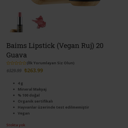
Baims Lipstick (Vegan Ruj) 20
Guava
(
İlk Yorumlayan Siz Olun
)
Orijinal
Şu
5
₺
263.99
₺
329.99
üzerinden
0
fiyat:
andaki
oy
4 g
aldı
₺329.99.
fiyat:
Mineral Makyaj
₺263.99.
% 100 doğal
Organik sertifikalı
Hayvanlar üzerinde test edilmemiştir
Vegan
Stokta yok