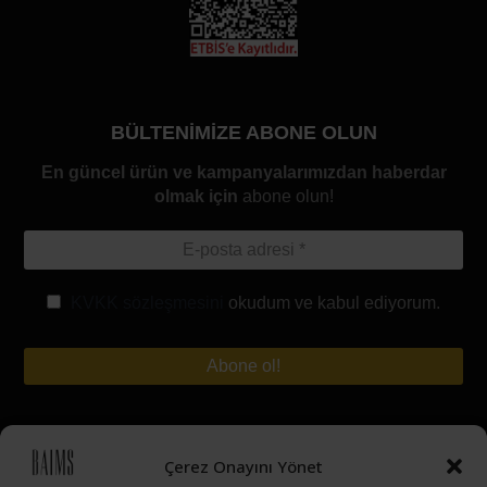
BÜLTENİMİZE ABONE OLUN
En güncel ürün ve kampanyalarımızdan haberdar
olmak için
abone olun!
KVKK sözleşmesini
okudum ve kabul ediyorum.
Hesabım
Çerez Onayını Yönet
Siparişinizi Takip Edin