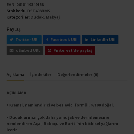
EAN:
0618119349158
Stok kodu:
DST408BMS
Kategoriler:
Dudak
,
Makyaj
Paylaş
Twitter URl
Facebook URl
LinkedIn URl
oEmbed URL
Pinterest'de paylaş
Açıklama
İçindekiler
Değerlendirmeler (0)
AÇIKLAMA
• Kremsi, nemlendirici ve besleyici formül, %100 doğal.
• Dudaklarınızı çok daha yumuşak ve derinlemesine
nemlendiren Açai, Babaçu ve Buriti’nin bitkisel yağlarını
içerir.