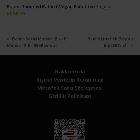
Baims Rounded Kabuki-Vegan Fondöten Fırçası
₺
1,549.99
Önceki
next
Baims Satin Mineral Blush-
Baims Lipstick (Vegan
slayt:
post:
Mineral Allık 30 Glamour
Ruj) 30 Lush
Hakkımızda
Kişisel Verilerin Korunması
Mesafeli Satış Sözleşmesi
Gizlilik Politikası