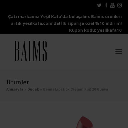
Twitter
Facebo
Yout
In
Çatı markamız Yeşil Kafa'da buluşalım. Baims ürünleri
artık yesilkafa.com'da! İlk siparişe özel %10 indirim!
Kupon kodu: yesilkafa10
Ürünler
Anasayfa
»
Dudak
»
Baims Lipstick (Vegan Ruj) 20 Guava