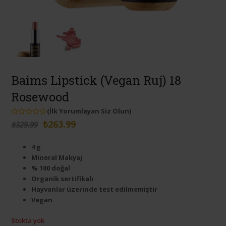
Baims Lipstick (Vegan Ruj) 18
Rosewood
(
İlk Yorumlayan Siz Olun
)
Orijinal
Şu
5
₺
263.99
₺
329.99
üzerinden
0
fiyat:
andaki
oy
4 g
aldı
₺329.99.
fiyat:
Mineral Makyaj
₺263.99.
% 100 doğal
Organik sertifikalı
Hayvanlar üzerinde test edilmemiştir
Vegan
Stokta yok