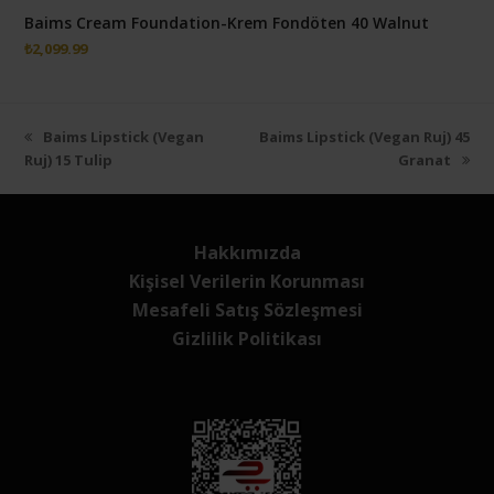
Baims Cream Foundation-Krem Fondöten 40 Walnut
₺
2,099.99
Önceki
next
Baims Lipstick (Vegan
Baims Lipstick (Vegan Ruj) 45
slayt:
post:
Ruj) 15 Tulip
Granat
Hakkımızda
Kişisel Verilerin Korunması
Mesafeli Satış Sözleşmesi
Gizlilik Politikası