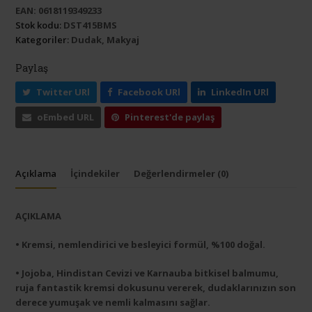
EAN:
0618119349233
Stok kodu:
DST415BMS
Kategoriler:
Dudak
,
Makyaj
Paylaş
Twitter URl
Facebook URl
LinkedIn URl
oEmbed URL
Pinterest'de paylaş
Açıklama
İçindekiler
Değerlendirmeler (0)
AÇIKLAMA
• Kremsi, nemlendirici ve besleyici formül, %100 doğal.
• Jojoba, Hindistan Cevizi ve Karnauba bitkisel balmumu,
ruja fantastik kremsi dokusunu vererek, dudaklarınızın son
derece yumuşak ve nemli kalmasını sağlar.