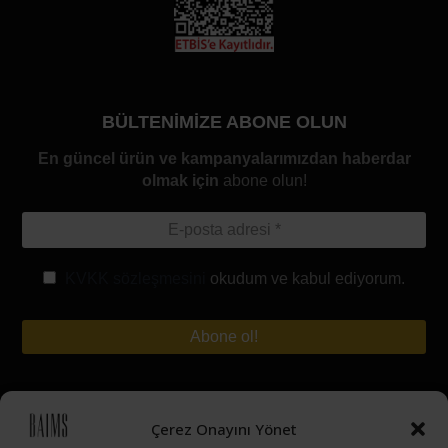
BÜLTENİMİZE ABONE OLUN
En güncel ürün ve kampanyalarımızdan haberdar
olmak için
abone olun!
KVKK sözleşmesini
okudum ve kabul ediyorum.
Hesabım
Çerez Onayını Yönet
Siparişinizi Takip Edin