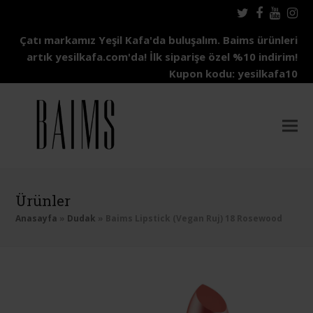
Twitter
Facebo
Yout
In
Çatı markamız Yeşil Kafa'da buluşalım. Baims ürünleri
artık yesilkafa.com'da! İlk siparişe özel %10 indirim!
Kupon kodu: yesilkafa10
Ürünler
Anasayfa
»
Dudak
»
Baims Lipstick (Vegan Ruj) 18 Rosewood