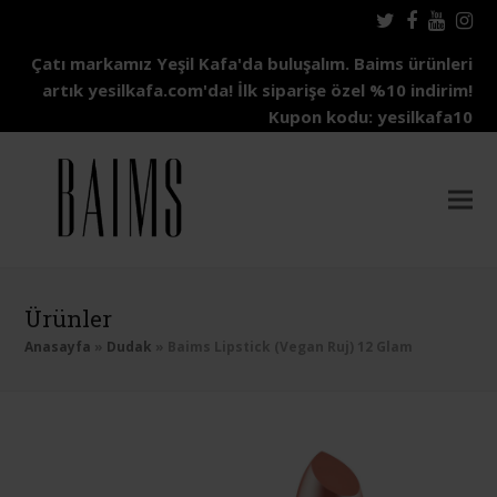
Twitter
Facebo
Yout
In
Çatı markamız Yeşil Kafa'da buluşalım. Baims ürünleri
artık yesilkafa.com'da! İlk siparişe özel %10 indirim!
Kupon kodu: yesilkafa10
Ürünler
Anasayfa
»
Dudak
»
Baims Lipstick (Vegan Ruj) 12 Glam