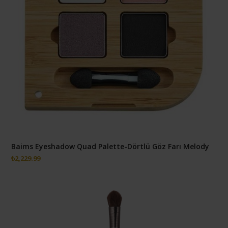
Baims Eyeshadow Quad Palette-Dörtlü Göz Farı Melody
₺
2,229.99