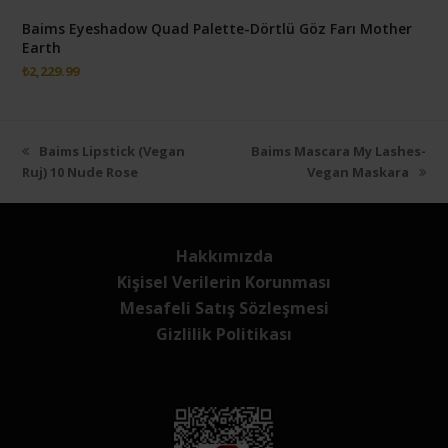
Baims Eyeshadow Quad Palette-Dörtlü Göz Farı Mother
Earth
₺
2,229.99
Önceki
next
Baims Lipstick (Vegan
Baims Mascara My Lashes-
slayt:
post:
Ruj) 10 Nude Rose
Vegan Maskara
Hakkımızda
Kişisel Verilerin Korunması
Mesafeli Satış Sözleşmesi
Gizlilik Politikası