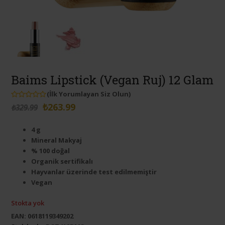
Baims Lipstick (Vegan Ruj) 12 Glam
(
İlk Yorumlayan Siz Olun
)
Orijinal
Şu
5
₺
263.99
₺
329.99
üzerinden
0
fiyat:
andaki
oy
4 g
aldı
₺329.99.
fiyat:
Mineral Makyaj
₺263.99.
% 100 doğal
Organik sertifikalı
Hayvanlar üzerinde test edilmemiştir
Vegan
Stokta yok
EAN:
0618119349202