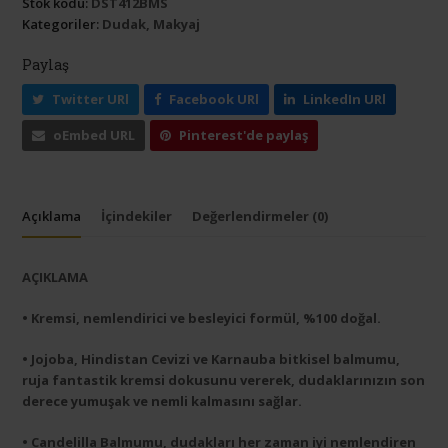
Stok kodu:
DST412BMS
Kategoriler:
Dudak
,
Makyaj
Paylaş
Twitter URl
Facebook URl
LinkedIn URl
oEmbed URL
Pinterest'de paylaş
Açıklama
İçindekiler
Değerlendirmeler (0)
AÇIKLAMA
• Kremsi, nemlendirici ve besleyici formül, %100 doğal.
• Jojoba, Hindistan Cevizi ve Karnauba bitkisel balmumu,
ruja fantastik kremsi dokusunu vererek, dudaklarınızın son
derece yumuşak ve nemli kalmasını sağlar.
• Candelilla Balmumu, dudakları her zaman iyi nemlendiren